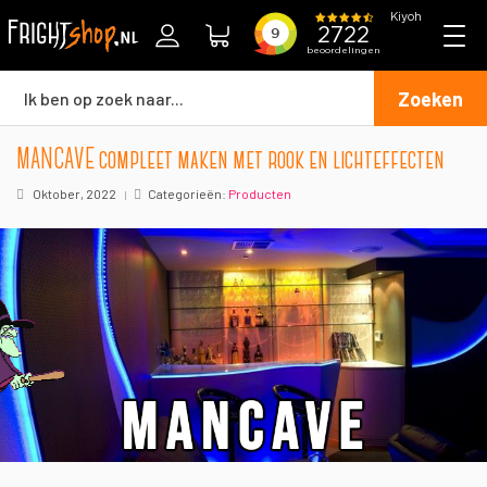
Zoeken
MANCAVE compleet maken met rook en lichteffecten
Oktober, 2022
Categorieën:
Producten
|