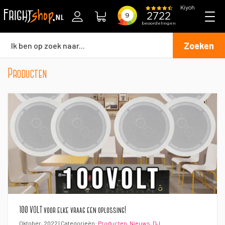
Zoeken
Producten
100 VOLT voor elke vraag een oplossing!
Oktober, 2022 | Categorieën:
Producten
,
Nieuws
,
DJ