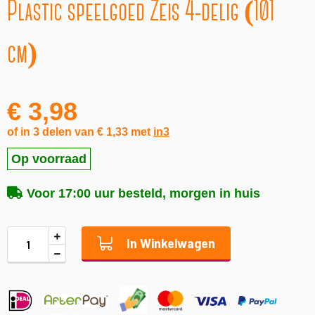
Plastic speelgoed Zeis 4-delig (101
naar
het
begin
cm)
van
de
afbeeldingen-
gallerij
€ 3,98
of in 3 delen van € 1,33 met
in3
Op voorraad
Voor 17:00 uur besteld, morgen in huis
In Winkelwagen