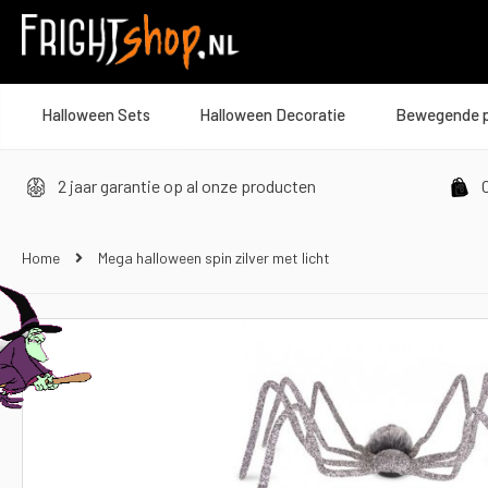
Halloween Sets
Halloween Decoratie
Bewegende 
2 jaar garantie op al onze producten
O
Home
Mega halloween spin zilver met licht
Ga
naar
het
einde
van
de
afbeeldingen-