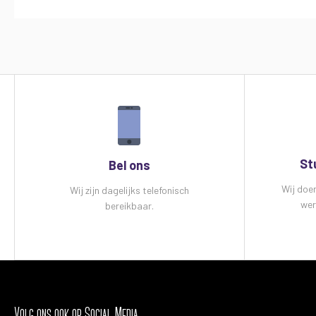
St
Bel ons
Wij doe
Wij zijn dagelijks telefonisch
wer
bereikbaar.
Volg ons ook op Social Media