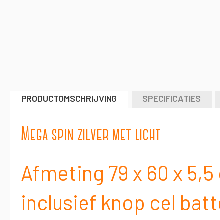
naar
het
begin
van
de
afbeeldingen-
gallerij
PRODUCTOMSCHRIJVING
SPECIFICATIES
Mega spin zilver met licht
Afmeting 79 x 60 x 5,5
inclusief knop cel batt