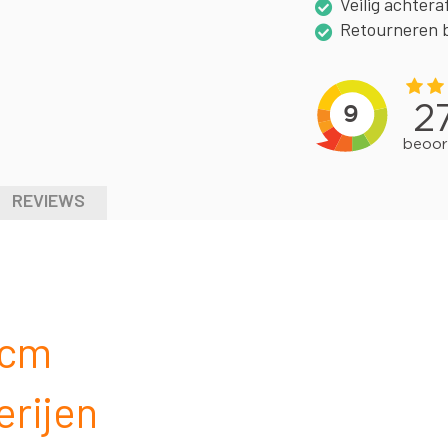
Veilig achtera
Retourneren 
REVIEWS
 cm
erijen