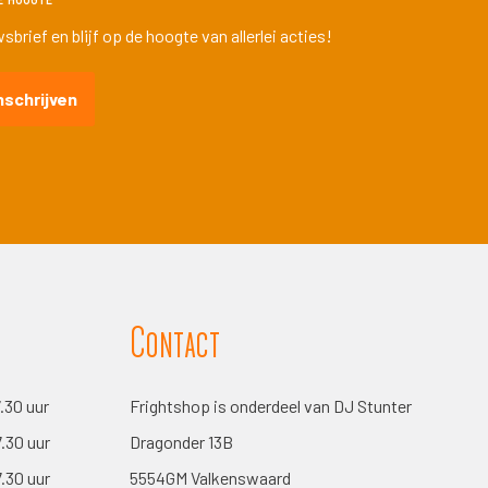
brief en blijf op de hoogte van allerlei acties!
nschrijven
Contact
7.30 uur
Frightshop is onderdeel van DJ Stunter
7.30 uur
Dragonder 13B
7.30 uur
5554GM Valkenswaard