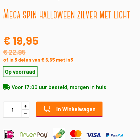
Ga
Mega spin halloween zilver met licht
naar
het
begin
van
€ 19,95
de
afbeeldingen-
€ 22,95
gallerij
of in 3 delen van € 6,65 met
in3
Op voorraad
Voor 17:00 uur besteld, morgen in huis
In Winkelwagen