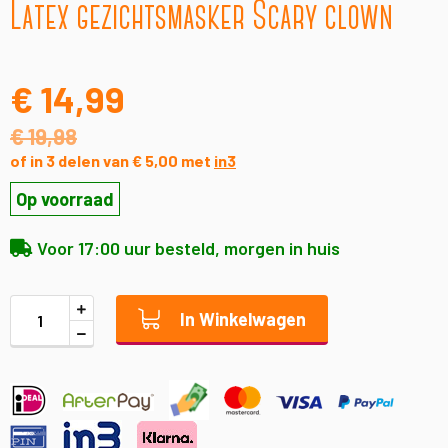
Latex gezichtsmasker Scary clown
naar
het
begin
van
€ 14,99
de
afbeeldingen-
€ 19,98
gallerij
of in 3 delen van € 5,00 met
in3
Op voorraad
Voor 17:00 uur besteld, morgen in huis
In Winkelwagen