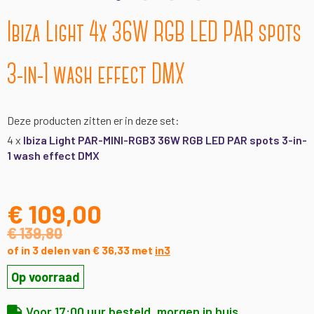
Ga
Ibiza Light 4x 36W RGB LED PAR spots
naar
het
begin
3-in-1 wash effect DMX
van
de
afbeeldingen-
Deze producten zitten er in deze set:
gallerij
4 x
Ibiza Light PAR-MINI-RGB3 36W RGB LED PAR spots 3-in-
1 wash effect DMX
€ 109,00
€ 139,80
of in 3 delen van € 36,33 met
in3
Op voorraad
Voor 17:00 uur besteld, morgen in huis