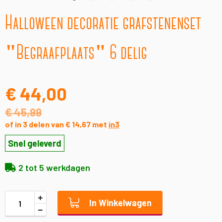
Ga
Halloween decoratie grafstenenset
naar
het
begin
"Begraafplaats" 6 delig
van
de
afbeeldingen-
gallerij
€ 44,00
€ 45,99
of in 3 delen van € 14,67 met
in3
Snel geleverd
2 tot 5 werkdagen
In Winkelwagen