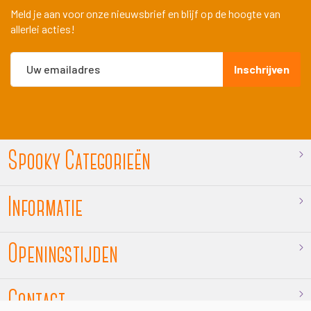
Meld je aan voor onze nieuwsbrief en blijf op de hoogte van
allerlei acties!
Abonneer
Inschrijven
u
op
onze
nieuwsbrief
Spooky Categorieën
Informatie
Openingstijden
Contact