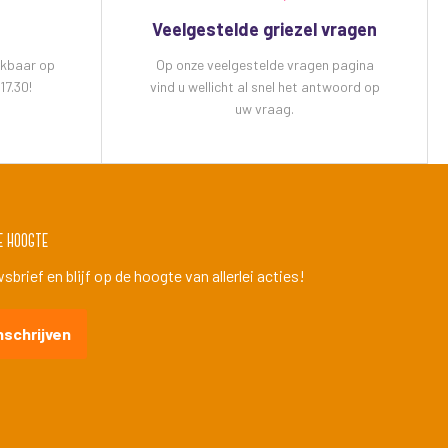
Veelgestelde griezel vragen
ikbaar op
Op onze veelgestelde vragen pagina
17.30!
vind u wellicht al snel het antwoord op
uw vraag.
e hoogte
brief en blijf op de hoogte van allerlei acties!
nschrijven