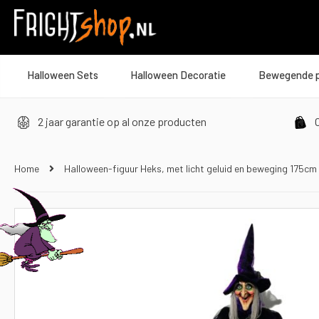
Halloween Sets
Halloween Decoratie
Bewegende 
2 jaar garantie op al onze producten
O
Home
Halloween-figuur Heks, met licht geluid en beweging 175cm
Ga
naar
het
einde
van
de
afbeeldingen-