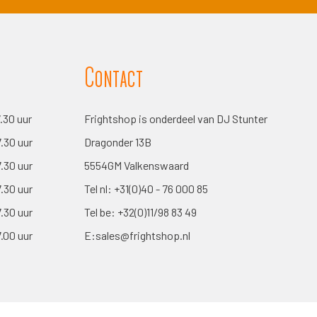
Contact
7.30 uur
Frightshop is onderdeel van DJ Stunter
7.30 uur
Dragonder 13B
7.30 uur
5554GM Valkenswaard
7.30 uur
Tel nl:
+31(0)40 - 76 000 85
7.30 uur
Tel be:
+32(0)11/98 83 49
7.00 uur
E:
sales@frightshop.nl