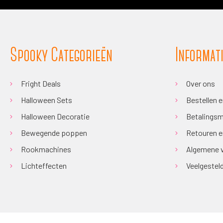
Spooky Categorieën
Informat
Fright Deals
Over ons
Halloween Sets
Bestellen 
Halloween Decoratie
Betalingsm
Bewegende poppen
Retouren e
Rookmachines
Algemene 
Lichteffecten
Veelgestel