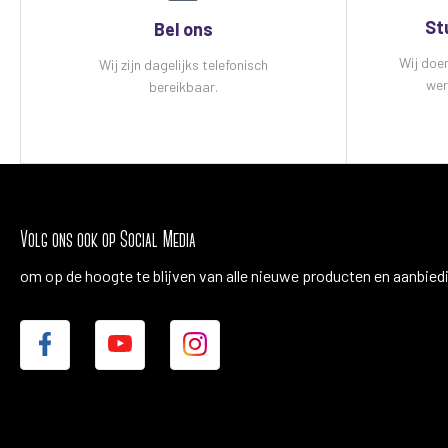
St
Bel ons
Wij doe
Wij zijn dagelijks telefonisch
wer
bereikbaar.
Volg ons ook op Social Media
om op de hoogte te blijven van alle nieuwe producten en aanbied