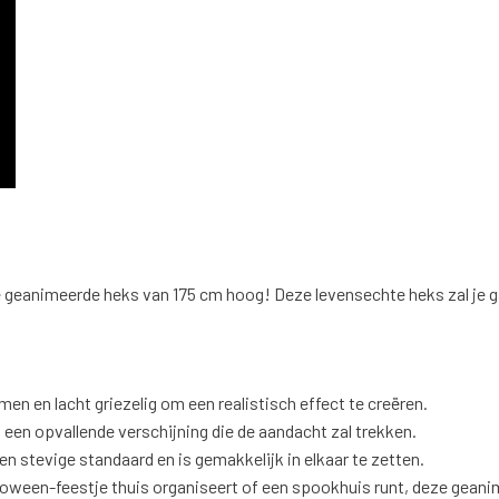
animeerde heks van 175 cm hoog! Deze levensechte heks zal je gast
n en lacht griezelig om een realistisch effect te creëren.
een opvallende verschijning die de aandacht zal trekken.
n stevige standaard en is gemakkelijk in elkaar te zetten.
ween-feestje thuis organiseert of een spookhuis runt, deze geanime