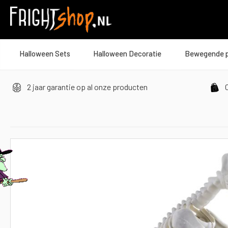
Halloween Sets
Halloween Decoratie
Bewegende 
2 jaar garantie op al onze producten
O
Ga
naar
het
einde
van
de
afbeeldingen-
gallerij