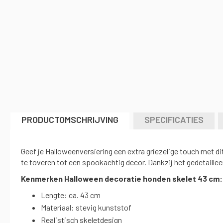
het
begin
van
de
afbeeldingen-
gallerij
PRODUCTOMSCHRIJVING
SPECIFICATIES
Geef je Halloweenversiering een extra griezelige touch met 
te toveren tot een spookachtig decor. Dankzij het gedetaillee
Kenmerken Halloween decoratie honden skelet 43 cm:
Lengte: ca. 43 cm
Materiaal: stevig kunststof
Realistisch skeletdesign