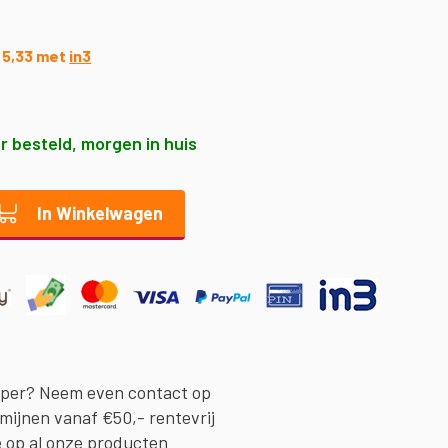
€ 5,33 met
in3
r besteld, morgen in huis
In Winkelwagen
oper? Neem even contact op
rmijnen vanaf €50,- rentevrij
e op al onze producten