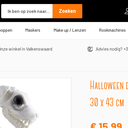
Zoeken
Zoeken
poppen
Maskers
Make up / Lenzen
Rookmachines
nze winkel in Valkenswaard
Advies nodig? +3
Halloween d
30 x 43 cm
€ 15,99