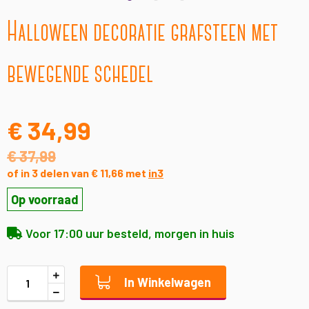
Ga
Halloween decoratie grafsteen met
naar
het
begin
bewegende schedel
van
de
afbeeldingen-
gallerij
€ 34,99
€ 37,99
of in 3 delen van € 11,66 met
in3
Op voorraad
Voor 17:00 uur besteld, morgen in huis
In Winkelwagen