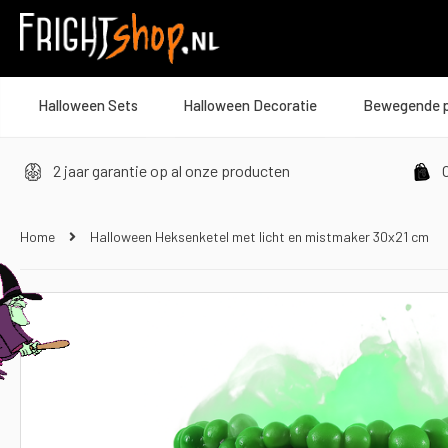
Halloween Sets
Halloween Decoratie
Bewegende 
2 jaar garantie op al onze producten
O
Home
Halloween Heksenketel met licht en mistmaker 30x21 cm
Ga
naar
het
einde
van
de
afbeeldingen-