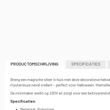
naar
het
begin
van
de
afbeeldingen-
gallerij
PRODUCTOMSCHRIJVING
SPECIFICATIES
Breng een magische sfeer in huis met deze decoratieve heks
mysterieuze nevel creëert – perfect voor Halloween, themafee
De mistmaker werkt op 230V en zorgt voor een betoverend eff
Specificaties:
Materiaal: Polystone