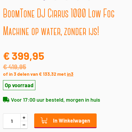
Ga
BoomTone DJ Cirrus 1000 Low Fog
naar
het
begin
Machine op water, zonder ijs!
van
de
afbeeldingen-
gallerij
€ 399,95
€ 419,95
of in 3 delen van € 133,32 met
in3
Op voorraad
Voor 17:00 uur besteld, morgen in huis
In Winkelwagen