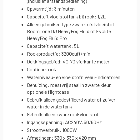
(inclusief afstandsbediening)
Opwarmtijd: 3 minuten
Capaciteit vloeistoftank bij rook: 1,2L
Alleen gebruiken type zware mistvloeistof
BoomTone DJ HeavyFog Fluid of Evolite
HeavyFog Fluid Pro
Capaciteit watertank: 5L
Rookproductie: 3200cuft/min
Dekkingsgebied: 40-70 vierkante meter
Continue rook
Waterniveau- en vloeistofniveau-indicatoren
Behuizing: roestvrij staal in zwarte kleur,
optionele flightcase
Gebruik alleen gedestilleerd water of zuiver
water in de watertank
Gebruik alleen zware rookvloeistof.
Ingangsspanning: AC240V, 50/60Hz
Stroomverbruik: 1000W
Afmetingen: 530 x 330 x 420 mm