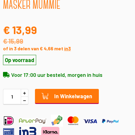
MASKER MUMMIE
naar
het
begin
van
€ 13,99
de
afbeeldingen-
€ 15,99
gallerij
of in 3 delen van € 4,66 met
in3
Op voorraad
Voor 17:00 uur besteld, morgen in huis
In Winkelwagen