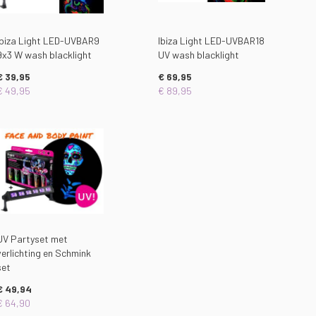
Ibiza Light LED-UVBAR9
Ibiza Light LED-UVBAR18
9x3 W wash blacklight
UV wash blacklight
€ 39,95
€ 69,95
€ 49,95
€ 89,95
UV Partyset met
verlichting en Schmink
set
€ 49,94
€ 64,90