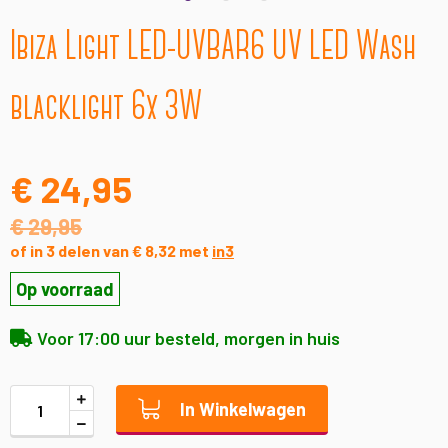
Ga
Ibiza Light LED-UVBAR6 UV LED Wash
naar
het
begin
blacklight 6x 3W
van
de
afbeeldingen-
gallerij
€ 24,95
€ 29,95
of in 3 delen van € 8,32 met
in3
Op voorraad
Voor 17:00 uur besteld, morgen in huis
In Winkelwagen