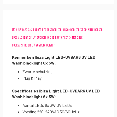
De 6 UV blacklight led's produceren een bijzonder effect op witte doeken,
speciale verf of UV-bubbels die je kunt creëren met onze
rookmachine en UV bubbelvloeistof.
Kenmerken Ibiza Light LED-UVBAR6 UV LED
Wash blacklight 6x 3W:
Zwarte behuizing
Plug & Play
Specificaties Ibiza Light LED-UVBAR6 UV LED
Wash blacklight 6x 3W:
Aantal LEDs 6x 3W UV LEDs
Voeding 220-240VAC 50/60HzHz