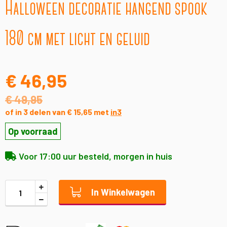
Halloween decoratie hangend spook
naar
het
begin
180 cm met licht en geluid
van
de
afbeeldingen-
gallerij
€ 46,95
€ 49,95
of in 3 delen van € 15,65 met
in3
Op voorraad
Voor 17:00 uur besteld, morgen in huis
In Winkelwagen