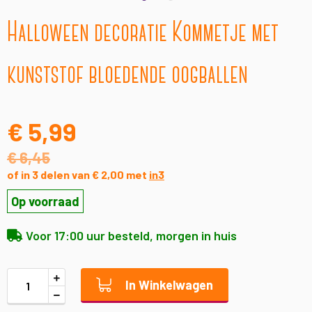
Ga
Halloween decoratie Kommetje met
naar
het
begin
kunststof bloedende oogballen
van
de
afbeeldingen-
gallerij
€ 5,99
€ 6,45
of in 3 delen van € 2,00 met
in3
Op voorraad
Voor 17:00 uur besteld, morgen in huis
In Winkelwagen