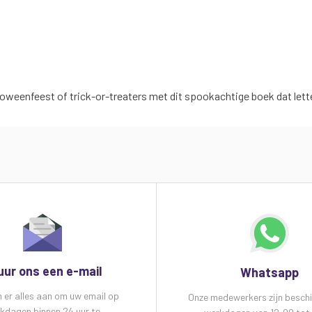
oweenfeest of trick-or-treaters met dit spookachtige boek dat lette
uur ons een e-mail
Whatsapp
n er alles aan om uw email op
Onze medewerkers zijn besch
kdagen binnen 24 uur te