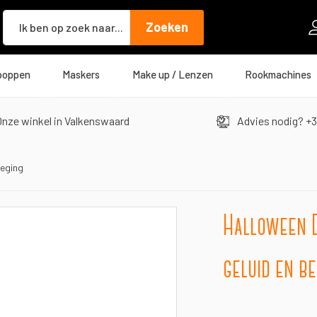
Zoeken
Zoeken
poppen
Maskers
Make up / Lenzen
Rookmachines
nze winkel in Valkenswaard
Advies nodig? +3
weging
Halloween D
geluid en b