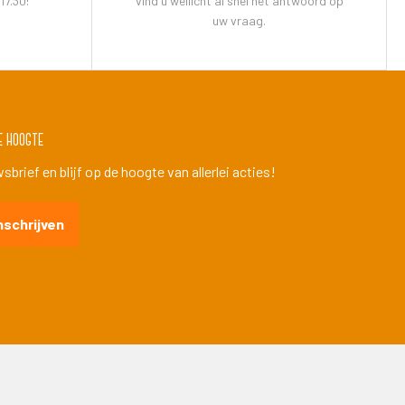
17.30!
vind u wellicht al snel het antwoord op
uw vraag.
e hoogte
brief en blijf op de hoogte van allerlei acties!
nschrijven