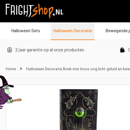
Halloween Sets
Halloween Decoratie
Bewegende 
2 jaar garantie op al onze producten
O
Home
Halloween Decoratie Boek met boos oog licht geluid en be
Ga
naar
het
einde
van
de
afbeeldingen-