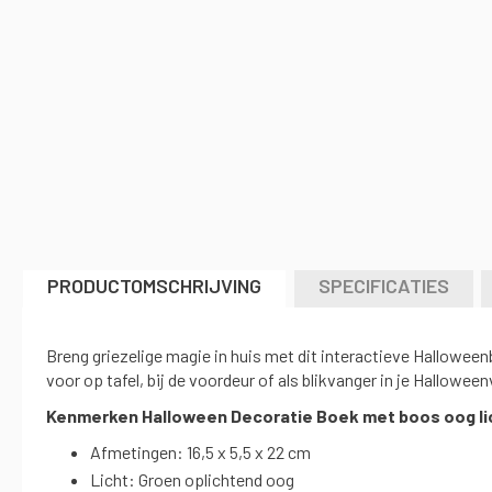
naar
het
begin
van
de
afbeeldingen-
gallerij
PRODUCTOMSCHRIJVING
SPECIFICATIES
Breng griezelige magie in huis met dit interactieve Hallowe
voor op tafel, bij de voordeur of als blikvanger in je Halloween
Kenmerken Halloween Decoratie Boek met boos oog lic
Afmetingen: 16,5 x 5,5 x 22 cm
Licht: Groen oplichtend oog