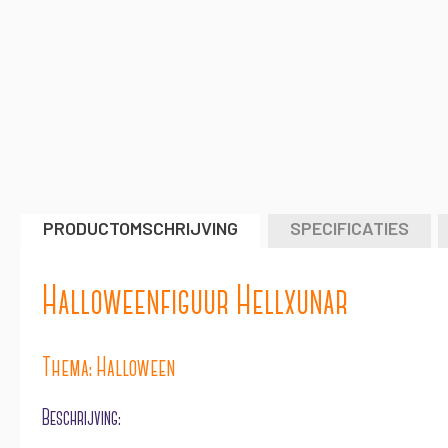
naar
het
begin
van
de
afbeeldingen-
gallerij
PRODUCTOMSCHRIJVING
SPECIFICATIES
Halloweenfiguur Hellxunar
Thema: Halloween
Beschrijving: