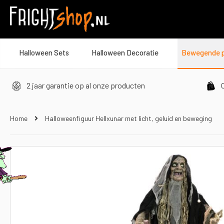
Halloween Sets
Halloween Decoratie
Bewegende 
2 jaar garantie op al onze producten
O
Home
Halloweenfiguur Hellxunar met licht, geluid en beweging
Ga
naar
het
einde
van
de
afbeeldingen-