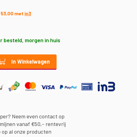
0
€ 53,00 met
in3
r besteld, morgen in huis
In Winkelwagen
oper? Neem even contact op
rmijnen vanaf €50,- rentevrij
e op al onze producten