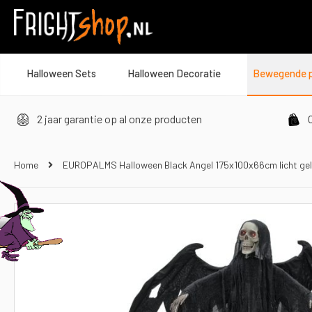
Halloween Sets
Halloween Decoratie
Bewegende 
2 jaar garantie op al onze producten
O
Home
EUROPALMS Halloween Black Angel 175x100x66cm licht gel
Ga
naar
het
einde
van
de
afbeeldingen-