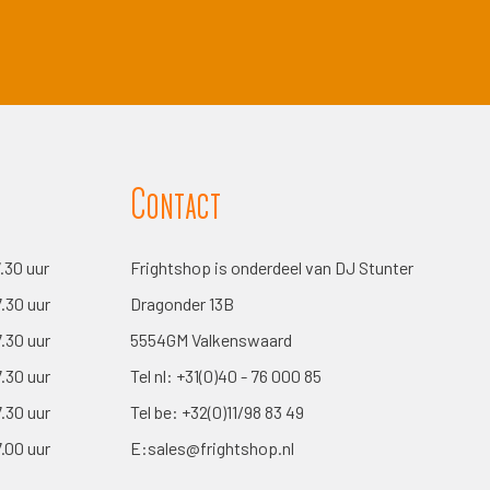
Contact
7.30 uur
Frightshop is onderdeel van DJ Stunter
7.30 uur
Dragonder 13B
7.30 uur
5554GM Valkenswaard
7.30 uur
Tel nl:
+31(0)40 - 76 000 85
7.30 uur
Tel be:
+32(0)11/98 83 49
7.00 uur
E:
sales@frightshop.nl