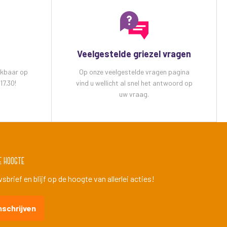
Veelgestelde griezel vragen
ikbaar op
Op onze veelgestelde vragen pagina
17.30!
vind u wellicht al snel het antwoord op
uw vraag.
e hoogte
brief en blijf op de hoogte van allerlei acties!
nschrijven