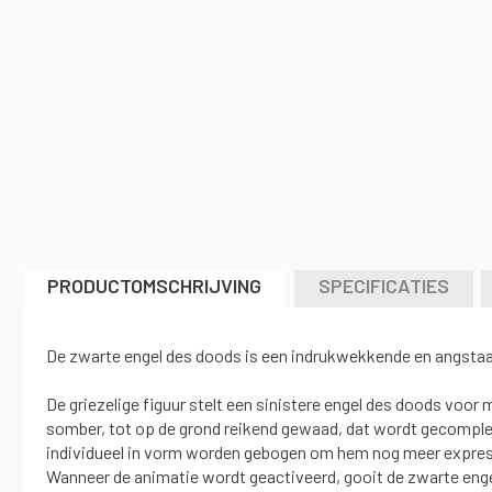
naar
het
begin
van
de
afbeeldingen-
gallerij
PRODUCTOMSCHRIJVING
SPECIFICATIES
De zwarte engel des doods is een indrukwekkende en angsta
De griezelige figuur stelt een sinistere engel des doods voor m
somber, tot op de grond reikend gewaad, dat wordt gecomplete
individueel in vorm worden gebogen om hem nog meer expres
Wanneer de animatie wordt geactiveerd, gooit de zwarte engel 