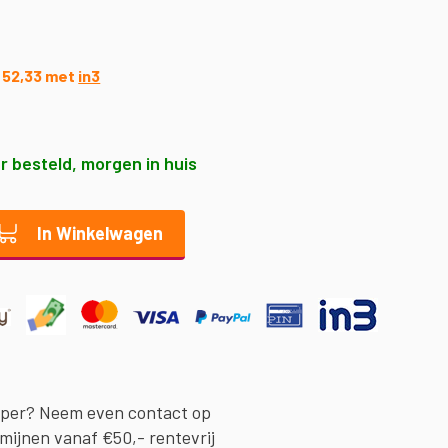
9
€ 52,33 met
in3
r besteld, morgen in huis
In Winkelwagen
oper? Neem even contact op
rmijnen vanaf €50,- rentevrij