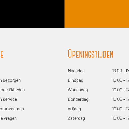
onze
nieuwsbrief
ie
Openingstijden
Maandag
13.00 - 1
en bezorgen
Dinsdag
10.00 - 1
ogelijkheden
Woensdag
10.00 - 1
n service
Donderdag
10.00 - 1
voorwaarden
Vrijdag
10.00 - 1
de vragen
Zaterdag
10.00 - 1