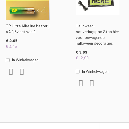
GP Ultra Alkaline batterij
Halloween-
AA 1,5v set van 4
activeringspad Stap hier
voor bewegende
€ 2,95
halloween decoraties
€ 3,45
€ 9,99
€ 12,99
In Winkelwagen
Voeg toe aan verlanglijst
Toevoegen om te vergelijken
In Winkelwagen
Voeg toe aan verlanglijst
Toevoegen om te ver