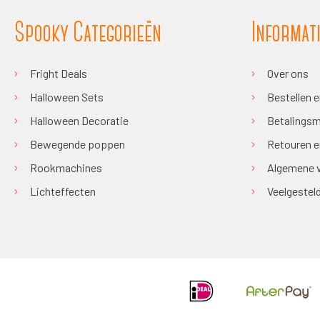
Spooky Categorieën
Informat
Fright Deals
Over ons
Halloween Sets
Bestellen 
Halloween Decoratie
Betalingsm
Bewegende poppen
Retouren e
Rookmachines
Algemene 
Lichteffecten
Veelgestel