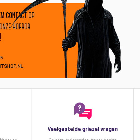
em contact op
 onze horror
!
85
HTSHOP.NL
Veelgestelde griezel vragen
ikbaar op
Op onze veelgestelde vragen pagina