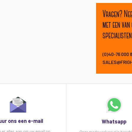
Vragen? Ne
met een van
specialisten
(0)40-76 000 
SALES@FRIG
uur ons een e-mail
Whatsapp
n er alles aan om uw email op
Onze medewerkers zijn besch