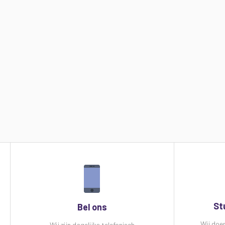
St
Bel ons
Wij doe
Wij zijn dagelijks telefonisch