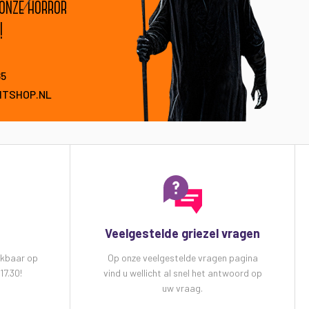
 onze horror
!
85
HTSHOP.NL
Veelgestelde griezel vragen
ikbaar op
Op onze veelgestelde vragen pagina
17.30!
vind u wellicht al snel het antwoord op
uw vraag.