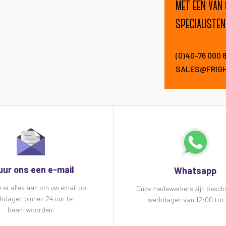
met een van
specialisten
(0)40-76 000 
SALES@FRIG
uur ons een e-mail
Whatsapp
n er alles aan om uw email op
Onze medewerkers zijn besch
kdagen binnen 24 uur te
werkdagen van 12:00 tot 
beantwoorden.