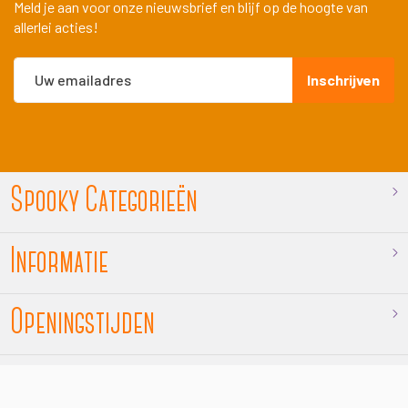
Meld je aan voor onze nieuwsbrief en blijf op de hoogte van
allerlei acties!
Abonneer
Inschrijven
u
op
onze
nieuwsbrief
Spooky Categorieën
Informatie
Openingstijden
Contact