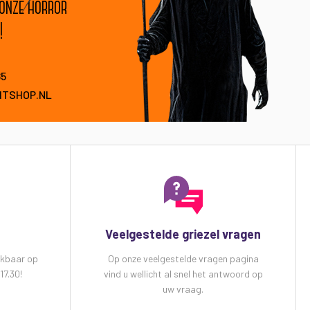
 onze horror
!
85
HTSHOP.NL
Veelgestelde griezel vragen
ikbaar op
Op onze veelgestelde vragen pagina
17.30!
vind u wellicht al snel het antwoord op
uw vraag.