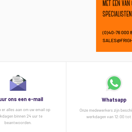
met een van
specialisten
(0)40-76 000 
SALES@FRIG
uur ons een e-mail
Whatsapp
n er alles aan om uw email op
Onze medewerkers zijn besch
kdagen binnen 24 uur te
werkdagen van 12:00 tot 
beantwoorden.